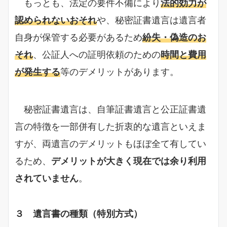
もっとも、法定の要件不備により
法的効力が
認められないおそれ
や、秘密証書遺言は遺言者
自身が保管する必要があるため
紛失・偽造のお
それ
、公証人への証明依頼のための
時間と費用
が発生する
等のデメリットがあります。
秘密証書遺言は、自筆証書遺言と公正証書遺
言の特徴を一部併有した折衷的な遺言といえま
すが、両遺言のデメリットもほぼ全て有してい
るため、
デメリットが大きく現在では余り利用
されていません
。
３ 遺言書の種類（特別方式）