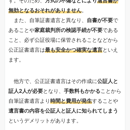
す。そのため、
方式の不備などにより
遺言書が
無効となるおそれがありません
。
また、自筆証書遺言と異なり、
自書が不要
で
あることや
家庭裁判所の検認手続が不要
である
こと、必ず公証役場に保管されることなどから
公正証書遺言は
最も安全かつ確実な遺言
といえ
ます。
他方で、公正証書遺言はその作成に
公証人と
証人2人が必要
となり、
手数料もかかる
ことから
自筆証書遺言より
時間と費用が発生
することや
遺言書の内容を公証人と証人に知られてしまう
というデメリットがあります。