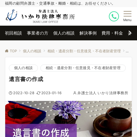
福岡の顧問弁護士・交通事故・離婚・相続は、お任せください。
Menu
初回相談
事業者の方
個人の相談
解決事例
費用・料金
弁護
TOP
個人の相談
相続・遺産分割・任意後見・不在者財産管理
遺言
個人の相談
相続・遺産分割・任意後見・不在者財産管理
遺言書の作成
2022-10-28
2023-01-16
弁護士法人 いかり法律事務所