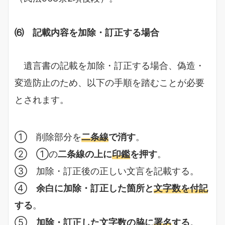
⑹ 記載内容を加除・訂正する場合
遺言書の記載を加除・訂正する場合、偽造・
変造防止のため、以下の手順を踏むことが必要
とされます。
① 削除部分を
二条線
で消す
。
② ①の
二条線の上に
印鑑
を押す
。
③ 加除・訂正後の正しい文言を記載する。
④
余白に加除・訂正した箇所と
文字数を付記
する
。
⑤
加除・訂正した文字数の脇に
署名
する
。