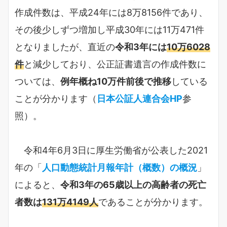
作成件数は、平成24年には8万8156件であり、
その後少しずつ増加し平成30年には11万471件
となりましたが、直近の
令和3年には
10万6028
件
と減少しており、公正証書遺言の作成件数に
ついては、
例年概ね10万件前後で推移
している
ことが分かります（
日本公証人連合会HP
参
照）。
令和4年6月3日に厚生労働省が公表した2021
年の「
人口動態統計月報年計（概数）の概況
」
によると、
令和3年の65歳以上の高齢者の死亡
者数は
131万4149人
であることが分かります。