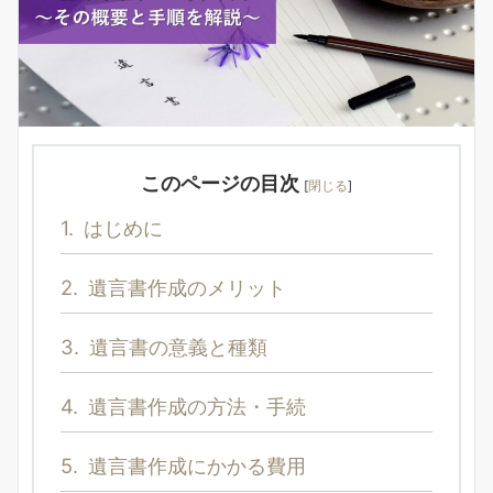
このページの目次
[
閉じる
]
1.
はじめに
2.
遺言書作成のメリット
3.
遺言書の意義と種類
4.
遺言書作成の方法・手続
5.
遺言書作成にかかる費用