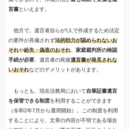
言書
といえます。
他方で、遺言者自らが1人で作成するため法定
の要件が具備されず
法的効力が認められないお
それ
や
紛失・偽造のおそれ
、
家庭裁判所の検認
手続が必要
、遺言者の死後
遺言書が発見されな
いおそれ
などのデメリットがあります。
もっとも、現在法務局において
自筆証書遺言
を保管できる制度
を利用することができます
（令和2年7月から運用開始）。この制度を利用
することにより、文章の内容が不明である場合