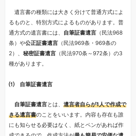
遺言書の種類には大きく分けて普通方式によ
るものと、特別方式によるものがあります。普
通方式の遺言書には、
自筆証書遺言
（民法968
条）や
公正証書遺言
（民法969条・969条の
2）、
秘密証書遺言
（民法970条～972条）の3
種があります。
⑴ 自筆証書遺言
自筆証書遺言
とは、
遺言者自らが1人で作成で
きる遺言書
のことをいいます。内容も存在も誰
にも知らせる必要はなく、紙とペンがあれば作
成できるので、作成方法が
最も簡易で安価な遺