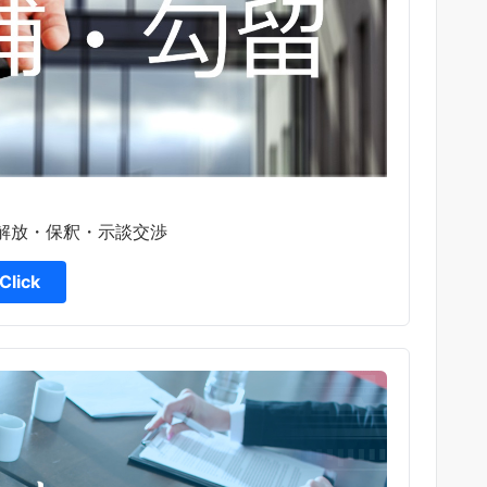
解放・保釈・示談交渉
Click