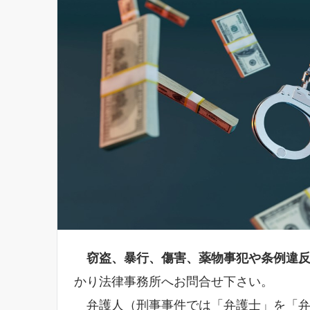
窃盗、暴行、傷害、薬物事犯や条例違
かり法律事務所へお問合せ下さい。
弁護人（刑事事件では「弁護士」を「弁