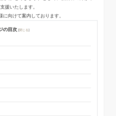
に支援いたします。
様に向けて案内しております。
ジの目次
[
閉じる
]