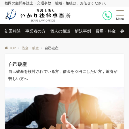
福岡の顧問弁護士・交通事故・離婚・相続は、お任せください。
Menu
初回相談
事業者の方
個人の相談
解決事例
費用・料金
弁護
TOP
借金・破産
自己破産
自己破産
自己破産を検討されている方，借金を０円にしたい方，返済が
苦しい方へ