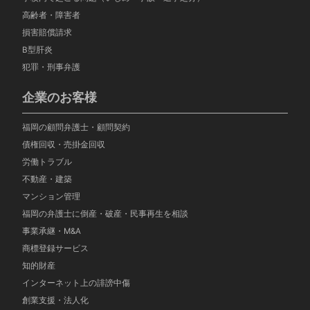
高齢者・障害者
損害賠償請求
B型肝炎
犯罪・刑事弁護
企業のお客様
福岡の顧問弁護士・顧問契約
債権回収・売掛金回収
労働トラブル
不動産・建築
マンション管理
福岡の弁護士に倒産・破産・民事再生を相談
事業承継・M&A
商標登録サービス
知的財産
インターネット上の誹謗中傷
創業支援・法人化