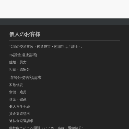
個人のお客様
福岡の交通事故・後遺障害・慰謝料は弁護士へ
示談金適正診断
離婚・男女
相続・遺留分
遺留分侵害額請求
家族信託
労働・雇用
借金・破産
個人再生手続
貸金返還請求
過払金返還請求
学校内で起こる問題（いじめ・事故・退学処分）