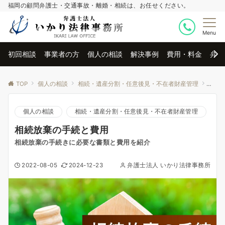
福岡の顧問弁護士・交通事故・離婚・相続は、お任せください。
Menu
初回相談
事業者の方
個人の相談
解決事例
費用・料金
弁護
TOP
個人の相談
相続・遺産分割・任意後見・不在者財産管理
相続
個人の相談
相続・遺産分割・任意後見・不在者財産管理
相続放棄の手続と費用
相続放棄の手続きに必要な書類と費用を紹介
2022-08-05
2024-12-23
弁護士法人 いかり法律事務所