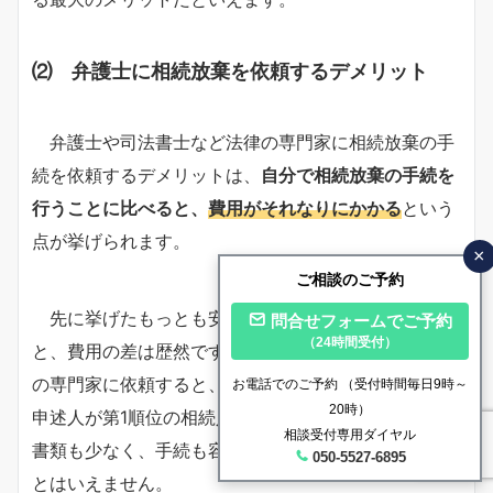
⑵ 弁護士に相続放棄を依頼するデメリット
弁護士や司法書士など法律の専門家に相続放棄の手
続を依頼するデメリットは、
自分で相続放棄の手続を
行うことに比べると、
費用がそれなりにかかる
という
点が挙げられます。
×
ご相談のご予約
先に挙げたもっとも安価で済ませる場合と比較する
問合せフォームでご予約
（24時間受付）
と、費用の差は歴然です。弁護士や司法書士など法律
の専門家に依頼すると、何倍もの費用がかかるので、
お電話でのご予約
（受付時間毎日9時～
20時）
申述人が第1順位の相続人である場合のように、必要
相談受付専用ダイヤル
書類も少なく、手続も容易な場合には、コスパがよい
050-5527-6895
とはいえません。