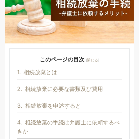
このページの目次
[
閉じる
]
1.
相続放棄とは
2.
相続放棄に必要な書類及び費用
3.
相続放棄を申述すると
4.
相続放棄の手続は弁護士に依頼するべ
きか