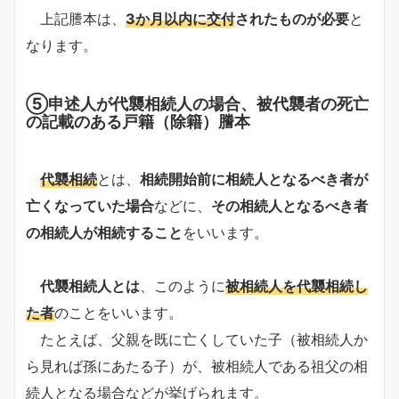
上記謄本は、
3か月以内に交付
されたものが必要
と
なります。
⑤申述人が代襲相続人の場合、被代襲者の死亡
の記載のある戸籍（除籍）謄本
代襲相続
とは、
相続開始前に相続人となるべき者が
亡くなっていた場合
などに、
その相続人となるべき者
の相続人が相続すること
をいいます。
代襲相続人とは
、このように
被相続人を代襲相続し
た者
のことをいいます。
たとえば、父親を既に亡くしていた子（被相続人か
ら見れば孫にあたる子）が、被相続人である祖父の相
続人となる場合などが挙げられます。