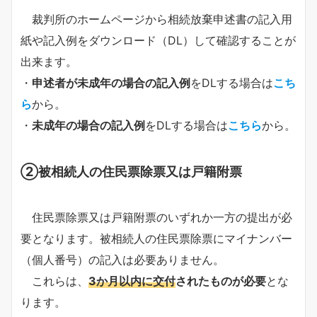
裁判所のホームページから相続放棄申述書の記入用
紙や記入例をダウンロード（DL）して確認することが
出来ます。
・
申述者が未成年の場合の記入例
をDLする場合は
こち
ら
から。
・
未成年の場合の記入例
をDLする場合は
こちら
から。
②被相続人の住民票除票又は戸籍附票
住民票除票又は戸籍附票のいずれか一方の提出が必
要となります。被相続人の住民票除票にマイナンバー
（個人番号）の記入は必要ありません。
これらは、
3か月以内に交付
されたものが必要
とな
ります。