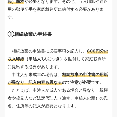
籍）謄本
が必要
となります。その他、収入印紙や連絡
用の郵便切手を家庭裁判所に納付する必要がありま
す。
①相続放棄の申述書
相続放棄の申述書に必要事項を記入し、
800円分の
収入印紙
（申述人1人につき）
を貼付して家庭裁判所
に提出する必要があります。
申述人が未成年の場合は、
相続放棄の申述書の用紙
が異なり、記入内容も異なる
ので注意が必要
です。
たとえば、申述人が成人である場合と異なり、親権
者や後見人など法定代理人（通常、申述人の親）の氏
名、住所等の記入が必要となります。