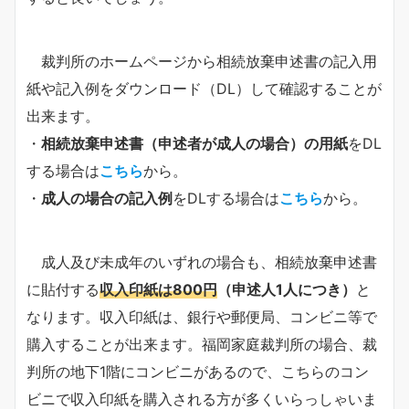
裁判所のホームページから相続放棄申述書の記入用
紙や記入例をダウンロード（DL）して確認することが
出来ます。
・
相続放棄申述書（申述者が成人の場合）の用紙
をDL
する場合は
こちら
から。
・
成人の場合の記入例
をDLする場合は
こちら
から。
成人及び未成年のいずれの場合も、相続放棄申述書
に貼付する
収入印紙は800円
（申述人1人につき）
と
なります。収入印紙は、銀行や郵便局、コンビニ等で
購入することが出来ます。福岡家庭裁判所の場合、裁
判所の地下1階にコンビニがあるので、こちらのコン
ビニで収入印紙を購入される方が多くいらっしゃいま