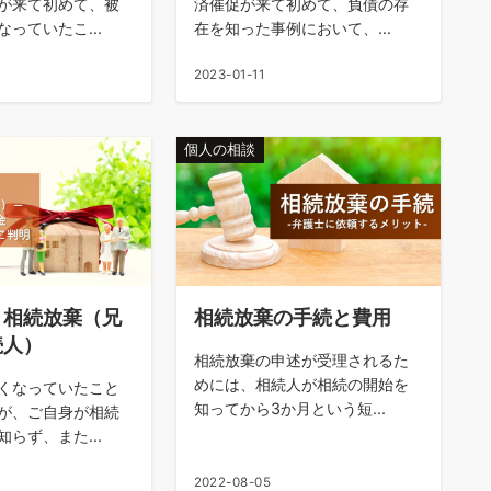
が来て初めて、被
済催促が来て初めて、負債の存
っていたこ...
在を知った事例において、...
2023-01-11
個人の相談
 相続放棄（兄
相続放棄の手続と費用
続人）
相続放棄の申述が受理されるた
めには、相続人が相続の開始を
くなっていたこと
知ってから3か月という短...
が、ご自身が相続
らず、また...
2022-08-05