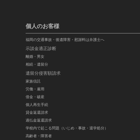
個人のお客様
福岡の交通事故・後遺障害・慰謝料は弁護士へ
示談金適正診断
離婚・男女
相続・遺留分
遺留分侵害額請求
家族信託
労働・雇用
借金・破産
個人再生手続
貸金返還請求
過払金返還請求
学校内で起こる問題（いじめ・事故・退学処分）
高齢者・障害者