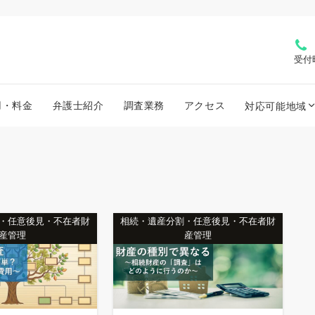
受付
用・料金
弁護士紹介
調査業務
アクセス
対応可能地域
・任意後見・不在者財
相続・遺産分割・任意後見・不在者財
産管理
産管理