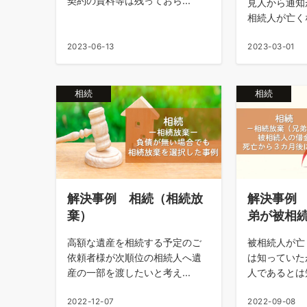
契約の資料等は残っておら...
見人から通知
相続人が亡くな
2023-06-13
2023-03-01
相続
相続
解決事例 相続（相続放
解決事例
棄）
弟が被相
高額な遺産を相続する予定のご
被相続人が亡
依頼者様が次順位の相続人へ遺
は知っていた
産の一部を渡したいと考え...
人であるとは知
2022-12-07
2022-09-08