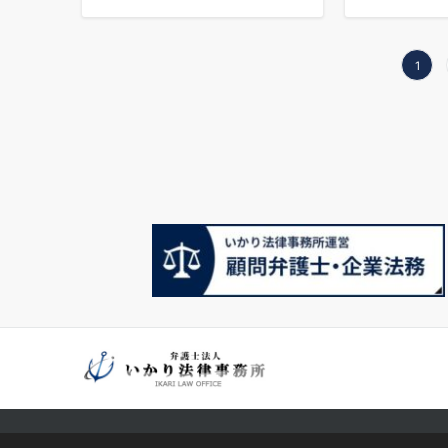
投
1
稿
の
ペ
ー
ジ
送
り