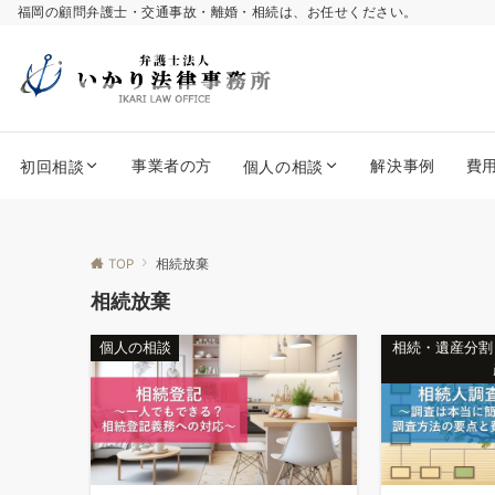
福岡の顧問弁護士・交通事故・離婚・相続は、お任せください。
事業者の方
解決事例
費
初回相談
個人の相談
TOP
相続放棄
相続放棄
個人の相談
相続・遺産分割