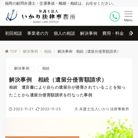
福岡の顧問弁護士・交通事故・離婚・相続は、お任せください。
Menu
初回相談
事業者の方
個人の相談
解決事例
費用・料金
弁護
TOP
解決事例
相続
解決事例 相続（遺留分侵害額請求）
解決事例
相続
解決事例 相続（遺留分侵害額請求）
相続 遺言書により自らの遺留分が侵害されていることを知っ
たことから遺留分侵害額請求を行なった事例
2022-11-21
2022-11-25
弁護士法人いかり法律事務所