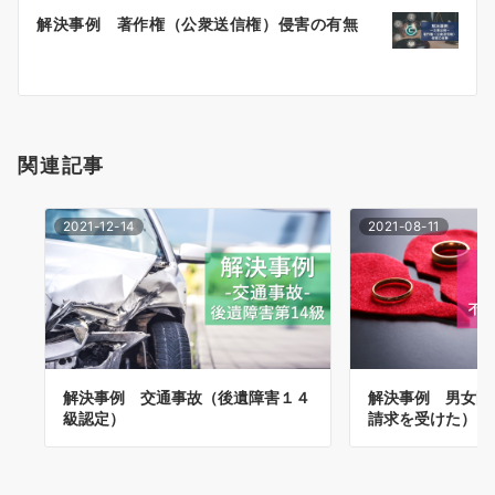
ー
解決事例 著作権（公衆送信権）侵害の有無
シ
ョ
ン
関連記事
2021-12-14
2021-08-11
解決事例 交通事故（後遺障害１４
解決事例 男女問
級認定）
請求を受けた）