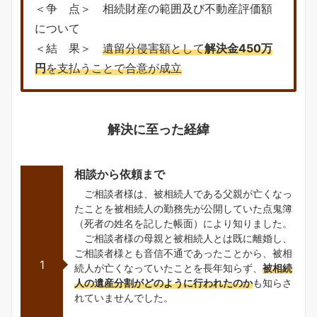
＜争 点＞ 相続財産の範囲及び不動産評価額
について
＜結 果＞
遺留分侵害額として
解決金450万
円
を支払うことで合意が成立
解決に至った経緯
相談から依頼まで
ご相談者様は、被相続人である父親が亡くなっ
たことを被相続人の勤務先が公開していた点鬼簿
（死者の姓名を記した帳面）により知りました。
ご相談者様の母親と被相続人とは既に離婚し、
ご相談者様とも音信不通であったことから、被相
1
続人が亡くなっていたことを長年知らず、
被相続
人の遺産分割がどのように行われたのか
も知らさ
れていませんでした。