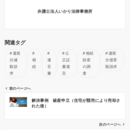
弁護士法人いかり法律事務所
関連タグ
遺留
公
相続
遺留
分減
相
遺
正証
財産
分侵害
殺請
続
言
書遺
の調
額請求
求
書
言
査
前のページへ
投
解決事例 破産申立（住宅が競売により売却さ
稿
れた後）
ナ
ビ
ゲ
次のページへ