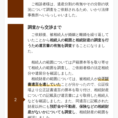
ご相談者様は、遺産分割の有無やその分割の状
況について調査をご依頼されるため、いかり法律
事務所へいらっしゃいました。
調査から交渉まで
ご依頼後、被相続人が婚姻と離婚を繰り返して
いたことから
相続人の範囲と相続財産の調査を行
うため遺言書の有無を調査
することになりまし
た。
相続人の範囲については戸籍謄本等を取り寄せ
て相続人の範囲を調査し、ご依頼者様の法定相続
分や遺留分を確認しました。
相続財産の範囲については、被相続人が
公正証
書遺言を遺していた
ことが分かったので、公証役
場より公正証書遺言の謄本を取り付け、相続財産
についての記載及び遺言書により取得した相続人
2
などを確認しました。また、同遺言に記載された
財産以外にも
預貯金や不動産、保険などの相続財
産がないかについても調査し
、相続財産の範囲を
確認しました。