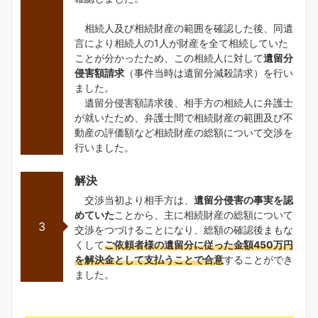
相続人及び相続財産の範囲を確認した後、同遺
言により相続人の1人が財産を全て相続していた
ことが分かったため、この相続人に対して
遺留分
侵害額請求
（事件当時は遺留分減殺請求）を行い
ました。
遺留分侵害額請求後、相手方の相続人に弁護士
が就いたため、弁護士間で相続財産の範囲及び不
動産の評価額など相続財産の総額について交渉を
行いました。
解決
交渉当初より相手方は、
遺留分侵害の事実を認
めていた
ことから、主に相続財産の総額について
3
交渉をつづけることになり、総額の確認後まもな
くして
ご依頼者様の遺留分に従った金額450万円
を解決金として支払うことで合意
することができ
ました。