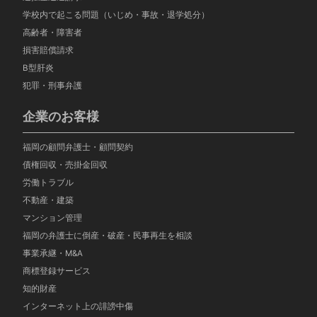
学校内で起こる問題（いじめ・事故・退学処分）
高齢者・障害者
損害賠償請求
B型肝炎
犯罪・刑事弁護
企業のお客様
福岡の顧問弁護士・顧問契約
債権回収・売掛金回収
労働トラブル
不動産・建築
マンション管理
福岡の弁護士に倒産・破産・民事再生を相談
事業承継・M&A
商標登録サービス
知的財産
インターネット上の誹謗中傷