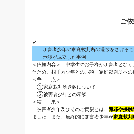
ご依
加害者少年の家庭裁判所の送致をさけるこ
示談が成立した事例
＜依頼内容＞ 中学生のお子様が加害者となり
たため、相手方少年との示談、家庭裁判所への
＜争 点＞
①家庭裁判所送致について
②被害者少年との示談
＜結 果＞
被害者少年及びそのご両親とは、
謝罪や接触
ました。また、最終的に加害者少年が
家庭裁判