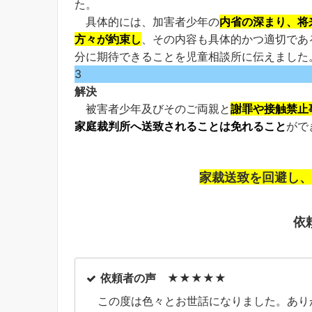
た。
具体的には、加害者少年の
内省の深まり、将
方々が約束し
、その内容も具体的かつ適切であ
分に期待できることを児童相談所に伝えました
3
解決
被害者少年及びそのご両親と
謝罪や接触禁止
家庭裁判所へ送致されることは免れること
がで
家裁送致を回避し、
依
依頼者の声 ★★★★★
この度は色々とお世話になりました。あり