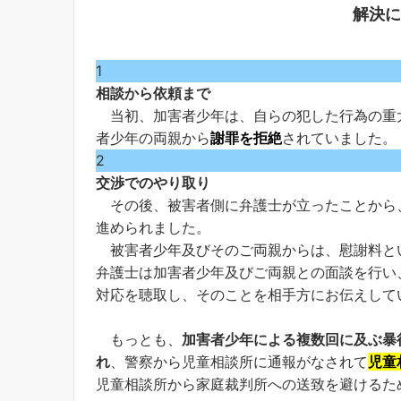
解決に
1
相談から依頼まで
当初、加害者少年は、自らの犯した行為の重
者少年の両親か
ら
謝罪を拒絶
されていました。
2
交渉でのやり取り
その後、被害者側に弁護士が立ったことから
進められました。
被害者少年及びそのご両親からは、慰謝料と
弁護士は加害者少年及びご両親との面談を行い
対応を聴取し、そのことを相手方にお伝えして
もっとも、
加害者少年による複数回に及ぶ暴
れ
、警察から児童相談所に通報がなされて
児童
児童相談所から家庭裁判所への送致を避けるた