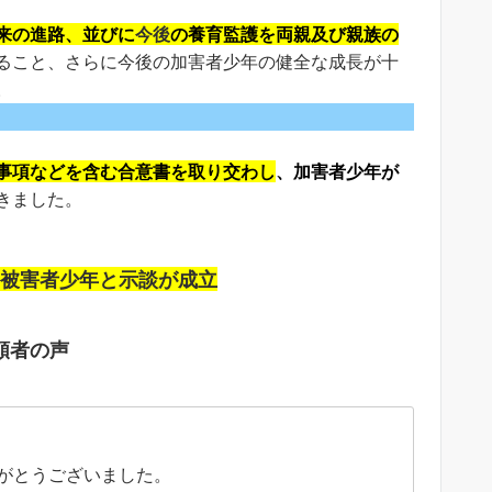
来の進路、並びに
今後
の養育監護を
両親及び親族の
ること、さらに今後の加害者少年の健全な成長が十
。
事項などを含む合意書を取り交わし
、加害者少年が
きました。
被害者少年と示談が成立
頼者の声
がとうございました。