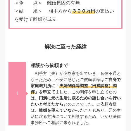
＜争 点＞ 離婚原因の有無
＜結 果＞ 相手方から
３００万円
の支払い
を受けて離婚が成立
解決に至った経緯
相談から依頼まで
相手方（夫）が突然家を出ていき、音信不通と
なったため、不安に感じたご依頼者様は
ご自身で
家庭裁判所に「
夫婦関係等調整（円満調整）調
停
」を申立て
ました。この調停を申し立てたの
1
は、
円満に元の生活に戻るための話し合いを行い
たいと考えたから
とのことでした。ご依頼者様
は、
離婚を望んでいなかった
こともあり、元の生
活に戻る方法について相談するため、いかり法律
事務所へご相談に来られました。