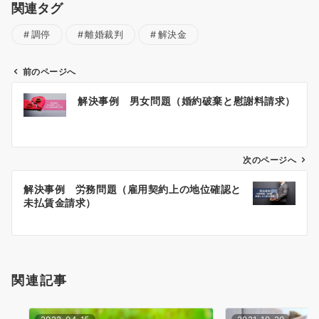
関連タグ
調停
離婚裁判
解決金
前のページへ
投
解決事例 男女問題（婚約破棄と慰謝料請求）
稿
ナ
ビ
ゲ
次のページへ
ー
解決事例 労務問題（雇用契約上の地位確認と
シ
未払賃金請求）
ョ
ン
関連記事