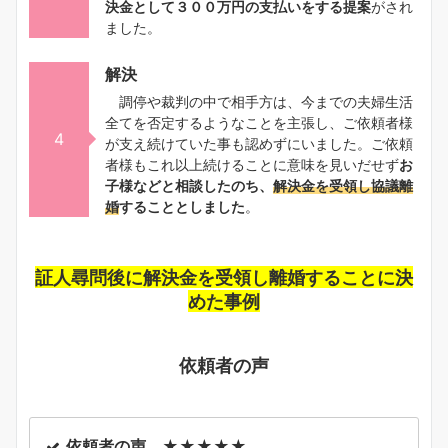
決金として３００万円の支払いをする提案
がされ
ました。
解決
調停や裁判の中で相手方は、今までの夫婦生活
全てを否定するようなことを主張し、ご依頼者様
4
が支え続けていた事も認めずにいました。ご依頼
者様もこれ以上続けることに意味を見いだせず
お
子様などと相談したのち、
解決金を受領し協議離
婚
することとしました
。
証人尋問後に解決金を受領し離婚することに決
めた事例
依頼者の声
依頼者の声 ★★★★★