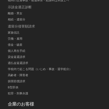
福岡の交通事故・後遺障害・慰謝料は弁護士へ
示談金適正診断
離婚・男女
相続・遺留分
遺留分侵害額請求
家族信託
労働・雇用
借金・破産
個人再生手続
貸金返還請求
過払金返還請求
学校内で起こる問題（いじめ・事故・退学処分）
高齢者・障害者
損害賠償請求
B型肝炎
犯罪・刑事弁護
企業のお客様