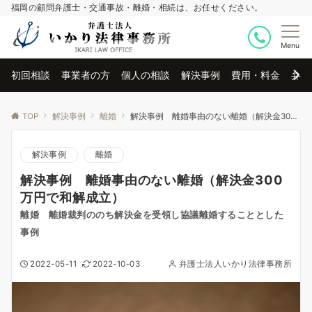
福岡の顧問弁護士・交通事故・離婚・相続は、お任せください。
Menu
初回相談
事業者の方
個人の相談
解決事例
費用・料金
弁護
TOP
解決事例
離婚
解決事例 離婚事由のない離婚（解決金300万円で和解成立）
解決事例
離婚
解決事例 離婚事由のない離婚（解決金300
万円で和解成立）
離婚 離婚裁判ののち解決金を受領し協議離婚することとした
事例
2022-05-11
2022-10-03
弁護士法人いかり法律事務所