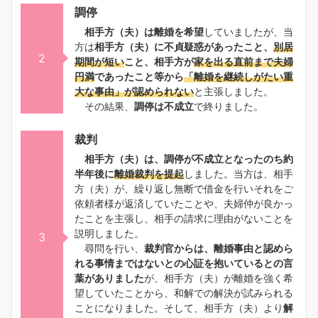
調停
相手方（夫）は離婚を希望
していましたが、当
方は
相手方（夫）に不貞疑惑があったこと、
別居
2
期間が短い
こと、相手方が
家を出る直前まで夫婦
円満
であったこと等から
「離婚を継続しがたい重
大な事由」が認められない
と主張しました。
その結果、
調停は不成立
で終りました。
裁判
相手方（夫）は、調停が不成立となったのち約
半年後に
離婚裁判を提起
しました。当方は、相手
方（夫）が、繰り返し無断で借金を行いそれをご
依頼者様が返済していたことや、夫婦仲が良かっ
たことを主張し、相手の請求に理由がないことを
説明しました。
3
尋問を行い、
裁判官からは、離婚事由と認めら
れる事情まではないとの心証を抱いているとの言
葉がありました
が、相手方（夫）が離婚を強く希
望していたことから、和解での解決が試みられる
ことになりました。そして、相手方（夫）より
解