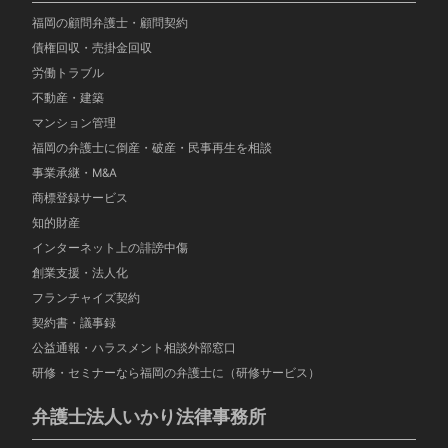
福岡の顧問弁護士・顧問契約
債権回収・売掛金回収
労働トラブル
不動産・建築
マンション管理
福岡の弁護士に倒産・破産・民事再生を相談
事業承継・M&A
商標登録サービス
知的財産
インターネット上の誹謗中傷
創業支援・法人化
フランチャイズ契約
契約書・議事録
公益通報・ハラスメント相談外部窓口
研修・セミナーなら福岡の弁護士に（研修サービス）
弁護士法人いかり法律事務所