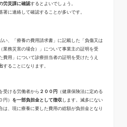
の労災課に確認
するとよいでしょう。
基署に連絡して確認することが多いです。
払い、「療養の費用請求書」に記載した「負傷又は
（業務災害の場合）」について事業主の証明を受
た費用」について診療担当者の証明を受けたうえ
出
することになります。
を受ける労働者から
２００円
（健康保険法に定める
０円）
を一部負担金として徴収
します。滅多にない
合は、現に療養に要した費用の総額が負担金となり