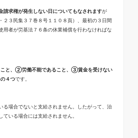
金請求権が発生しない日についてもなされます
が
・２３民集３７巻８号１１０８頁）、最初の３日間
使用者が労基法７６条の休業補償を行わなければな
ること、②労働不能であること、③賃金を受けない
との４つ
です。
いる場合でないと支給されません。したがって、治
している場合には支給されません。