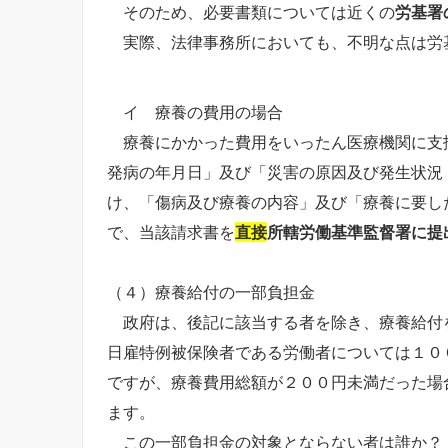
そのため、必要書類については近くの
労基署
実際、法律事務所においても、不明な点は労
イ 療養の費用の場合
療養にかかった費用をいったん医療機関に支
発病の年月日」及び「災害の原因及び発生状況
け、「傷病及び療養の内容」及び「療養に要し
で、当該請求書を
直接
所轄労働基準監督署に提
（４）療養給付の一部負担金
政府は、後記に該当する者を除き、療養給付
日雇特例被保険者である労働者については１０
ですが、療養費用総額が２００円未満だった場
ます。
この一部負担金の対象とならない者は誰か？