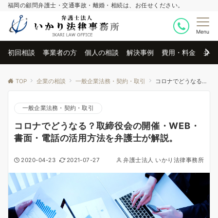
福岡の顧問弁護士・交通事故・離婚・相続は、お任せください。
Menu
初回相談
事業者の方
個人の相談
解決事例
費用・料金
弁護
TOP
企業の相談
一般企業法務・契約・取引
コロナでどうなる？取締役会の開催・WEB・書面・電話の活用方法を弁護士が解説。
一般企業法務・契約・取引
コロナでどうなる？取締役会の開催・WEB・
書面・電話の活用方法を弁護士が解説。
2020-04-23
2021-07-27
弁護士法人 いかり法律事務所