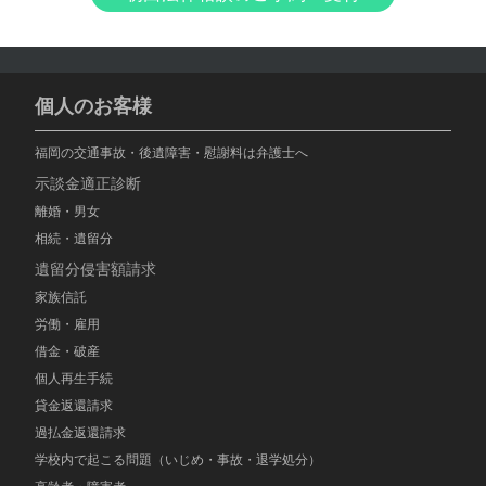
個人のお客様
福岡の交通事故・後遺障害・慰謝料は弁護士へ
示談金適正診断
離婚・男女
相続・遺留分
遺留分侵害額請求
家族信託
労働・雇用
借金・破産
個人再生手続
貸金返還請求
過払金返還請求
学校内で起こる問題（いじめ・事故・退学処分）