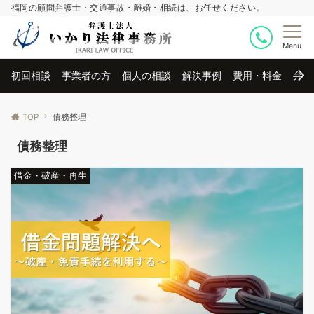
福岡の顧問弁護士・交通事故・離婚・相続は、お任せください。
Menu
初回相談
事業者の方
個人の相談
解決事例
費用・料金
弁護
TOP
債務整理
債務整理
借金・破産・再生