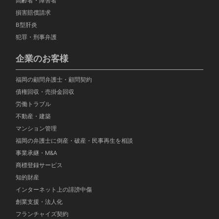
高齢者・障害者
損害賠償請求
B型肝炎
犯罪・刑事弁護
企業のお客様
福岡の顧問弁護士・顧問契約
債権回収・売掛金回収
労働トラブル
不動産・建築
マンション管理
福岡の弁護士に倒産・破産・民事再生を相談
事業承継・M&A
商標登録サービス
知的財産
インターネット上の誹謗中傷
創業支援・法人化
フランチャイズ契約