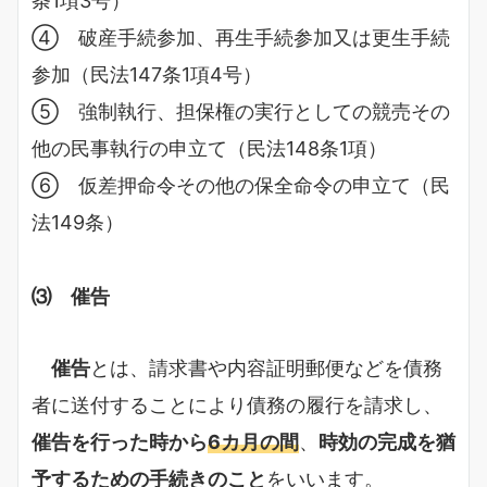
条1項3号）
④ 破産手続参加、再生手続参加又は更生手続
参加（民法147条1項4号）
⑤ 強制執行、担保権の実行としての競売その
他の民事執行の申立て（民法148条1項）
⑥ 仮差押命令その他の保全命令の申立て（民
法149条）
⑶ 催告
催告
とは、請求書や内容証明郵便などを債務
者に送付することにより債務の履行を請求し、
催告を行った時から
6カ月の間
、
時効の完成を猶
予するための手続きのこと
をいいます。