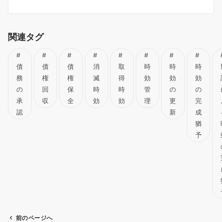
関連タグ
債
債
債
消
取
時
時
時
務
権
権
滅
得
効
効
効
の
回
保
時
時
管
の
の
承
収
全
効
効
理
更
完
認
新
成
猶
予
前のページへ