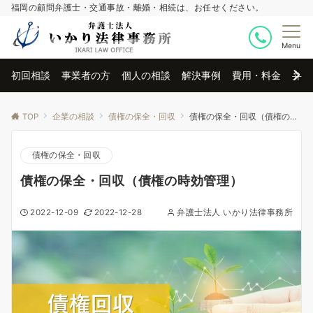
福岡の顧問弁護士・交通事故・離婚・相続は、お任せください。
Menu
初回相談
事業者の方
個人の相談
解決事例
費用・料金
弁護
TOP
企業の相談
債権の保全・回収
債権の保全・回収（債権の時効管理）
債権の保全・回収
債権の保全・回収（債権の時効管理）
2022-12-09
2022-12-28
弁護士法人 いかり法律事務所