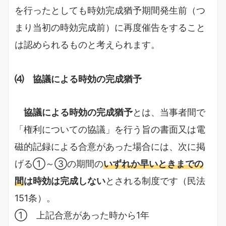
を行ったとしても時効完成猶予期間発生前（つ
まり当初の時効完成前）に再度催告をすること
は認められるものと考えられます。
⑷ 協議による時効の完成猶予
協議による時効の完成猶予
とは、当事者間で
「権利についての協議」を行う旨の書面又は電
磁的記録による合意があった場合には、次に掲
げる①～③の期間の
いずれか早いときまでの
間
は時効は完成しない
とされる制度です（民法
151条）。
① 上記合意があった時から1年