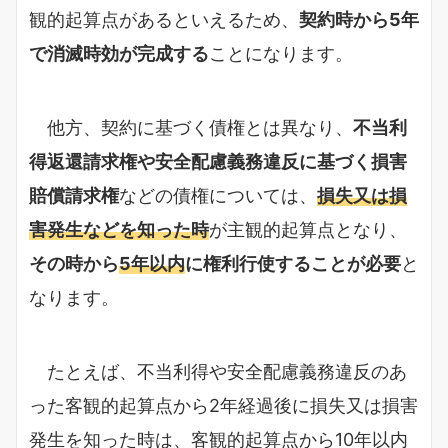
観的起算点があるといえるため、
契約時から5年
で消滅時効が完成する
ことになります。
他方、契約に基づく債権とは異なり、
不当利
得返還請求権や安全配慮義務違反に基づく損害
賠償請求権
などの債権については、
損失又は損
害発生などを知った時
が主観的起算点となり、
その時から
5年以内
に権利行使することが必要
と
なります。
たとえば、不当利得や安全配慮義務違反のあ
った客観的起算点から2年経過後に損失又は損害
発生を知った時は、客観的起算点から10年以内