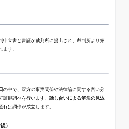
判申立書と書証が裁判所に提出され、裁判所より第
れます。
日
の中で、双方の事実関係や法律論に関する言い分
て証拠調べを行います。
話し合いによる解決の見込
至れば調停が成立します。
半後）