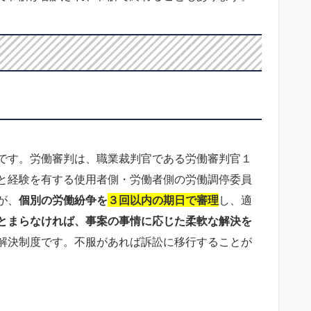
です。労働審判は、職業裁判官である労働審判官１
と経験を有する使用者側・労働者側の労働調停委員
が、
個別の労働紛争を
３回以内の期日で審理
し、適
とまらなければ、事案の事情に応じた柔軟な解決を
解決制度です。不服があれば訴訟に移行することが