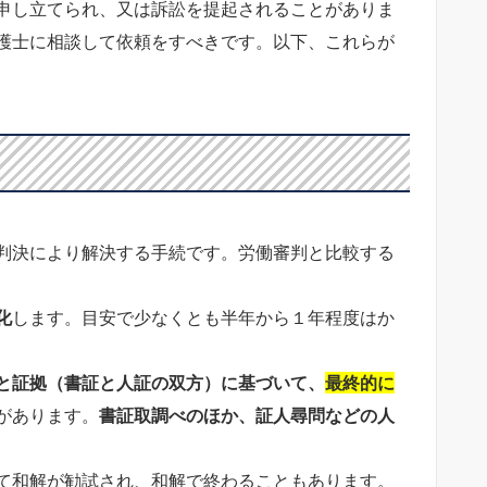
申し立てられ、又は訴訟を提起されることがありま
護士に相談して依頼をすべきです。以下、これらが
判決により解決する手続です。労働審判と比較する
化
します。目安で少なくとも半年から１年程度はか
と証拠（書証と人証の双方）に基づいて、
最終的に
があります。
書証取調べのほか、証人尋問などの人
て和解が勧試され、和解で終わることもあります。