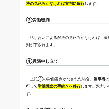
決の見込みがなければ審判に移行
します。
③労働審判
話し合いによる解決の見込みがなければ、最
判が下されます。
④異議申し立て
上記③の労働審判がなされた場合、
当事者
行して
労働訴訟の手続きへ移行
します。双方か
す。