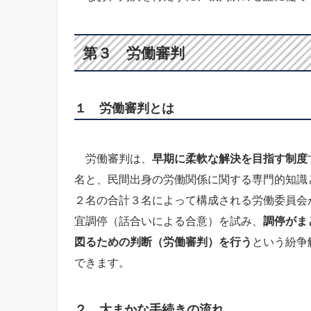
第３ 労働審判
１ 労働審判とは
労働審判は、
早期に柔軟な解決を目指す制度
名と、民間出身の労働関係に関する専門的知識
２名の合計３名によって構成される労働委員会
宜調停（話合いによる合意）を試み、
調停がま
図るための判断（労働審判）を行う
という紛争
できます。
２ 大まかな手続きの流れ