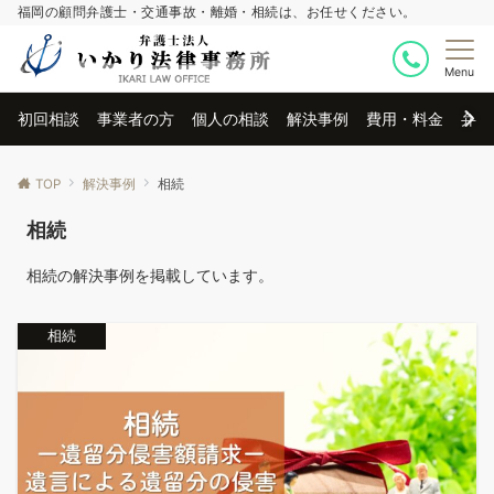
福岡の顧問弁護士・交通事故・離婚・相続は、お任せください。
Menu
初回相談
事業者の方
個人の相談
解決事例
費用・料金
弁護
TOP
解決事例
相続
相続
相続の解決事例を掲載しています。
相続