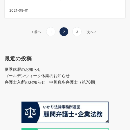
2021-09-01
投
前へ
1
2
3
次へ
稿
の
ペ
最近の投稿
ー
ジ
夏季休暇のお知らせ
送
ゴールデンウィーク休業のお知らせ
り
弁護士入所のお知らせ 中川真歩弁護士（第78期）