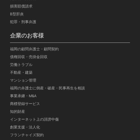
損害賠償請求
B型肝炎
犯罪・刑事弁護
企業のお客様
福岡の顧問弁護士・顧問契約
債権回収・売掛金回収
労働トラブル
不動産・建築
マンション管理
福岡の弁護士に倒産・破産・民事再生を相談
事業承継・M&A
商標登録サービス
知的財産
インターネット上の誹謗中傷
創業支援・法人化
フランチャイズ契約