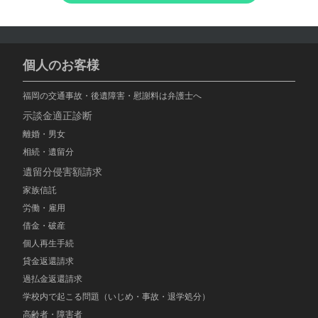
個人のお客様
福岡の交通事故・後遺障害・慰謝料は弁護士へ
示談金適正診断
離婚・男女
相続・遺留分
遺留分侵害額請求
家族信託
労働・雇用
借金・破産
個人再生手続
貸金返還請求
過払金返還請求
学校内で起こる問題（いじめ・事故・退学処分）
高齢者・障害者