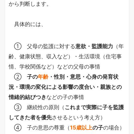
から判断します。
具体的には、
① 父母の監護に対する
意欲・監護能力
（年
齢、健康状態、収入など）・生活環境（住宅事
情、学校関係など）などの父母の事情
②
子の
年齢
・性別・意思・心身の発育状
況・環境の変化による影響の度合い・親族との
情緒的結びつき
などの子の事情
③ 継続性の原則（
これまで実際に子を監護
してきた者を優先
させるという考え方）
④ 子の意思の尊重（
15歳以上
の子
の場合）