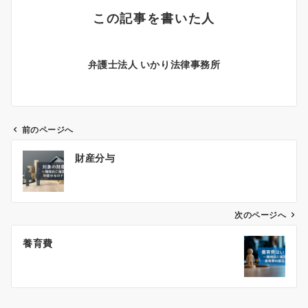
この記事を書いた人
弁護士法人 いかり法律事務所
前のページへ
投
財産分与
稿
ナ
ビ
ゲ
次のページへ
ー
養育費
シ
ョ
ン