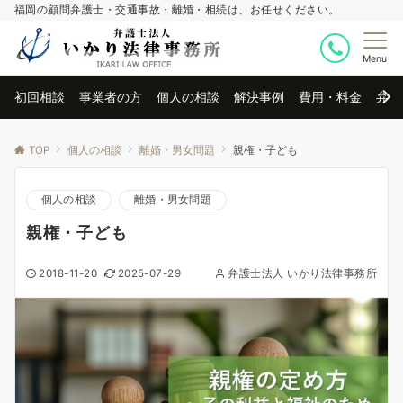
福岡の顧問弁護士・交通事故・離婚・相続は、お任せください。
Menu
初回相談
事業者の方
個人の相談
解決事例
費用・料金
弁護
TOP
個人の相談
離婚・男女問題
親権・子ども
個人の相談
離婚・男女問題
親権・子ども
2018-11-20
2025-07-29
弁護士法人 いかり法律事務所