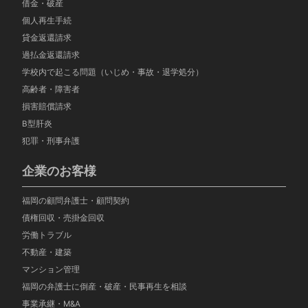
借金・破産
個人再生手続
貸金返還請求
過払金返還請求
学校内で起こる問題（いじめ・事故・退学処分）
高齢者・障害者
損害賠償請求
B型肝炎
犯罪・刑事弁護
企業のお客様
福岡の顧問弁護士・顧問契約
債権回収・売掛金回収
労働トラブル
不動産・建築
マンション管理
福岡の弁護士に倒産・破産・民事再生を相談
事業承継・M&A