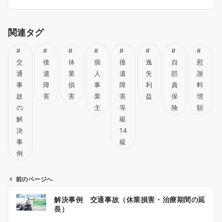
関連タグ
交
後
休
個
後
逸
自
慰
通
遺
業
人
遺
失
賠
謝
事
障
損
事
障
利
責
料
故
害
害
業
害
益
保
増
の
主
等
険
額
解
級
決
14
事
級
例
前のページへ
投
解決事例 交通事故（休業損害・治療期間の延
稿
長）
ナ