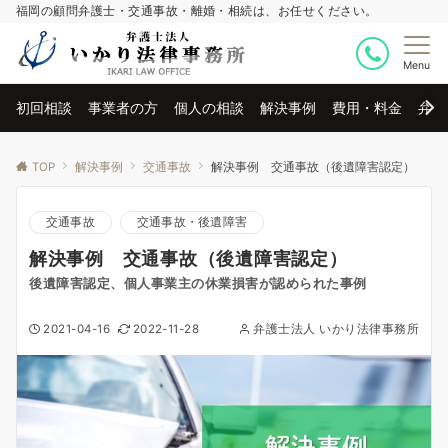
福岡の顧問弁護士・交通事故・離婚・相続は、お任せください。
Menu
初回相談
事業者の方
個人の相談
解決事例
費用・料金
弁護
TOP
解決事例
交通事故
解決事例 交通事故（後遺障害認定）
交通事故
交通事故・後遺障害
解決事例 交通事故（後遺障害認定）
後遺障害認定、個人事業主の休業損害が認められた事例
2021-04-16
2022-11-28
弁護士法人 いかり法律事務所