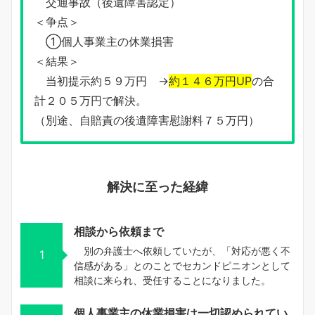
交通事故（後遺障害認定）
＜争点＞
①個人事業主の休業損害
＜結果＞
当初提示約５９万円 →
約１４６万円UP
の合
計２０５万円で解決。
（別途、自賠責の後遺障害慰謝料７５万円）
解決に至った経緯
相談から依頼まで
別の弁護士へ依頼していたが、「対応が悪く不
1
信感がある」とのことでセカンドピニオンとして
相談に来られ、受任することになりました。
個人事業主の休業損害は一切認められてい