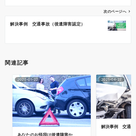
ビ
ゲ
次のページへ
ー
解決事例 交通事故（後遺障害認定）
シ
ョ
ン
関連記事
2020-01-22
2021-04-27
解決事例 交通事
あなたのお怪我は後遺障害か