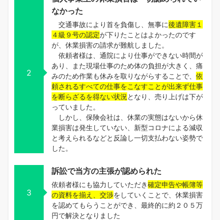
なかった
交通事故により首を負傷し、無事に
後遺障害１
４級９号の認定
が下りたことはよかったのです
が、休業損害の請求が難航しました。
依頼者様は、通院により仕事ができない時間が
あり、また現場仕事のため体の負担が大きく、痛
2
みのため作業も休みを取りながらすることで、
依
頼されるすべての仕事をこなすことが出来ず仕事
を断らざるを得ない状況
となり、売り上げは下が
っていました。
しかし、保険会社は、休業の実態はないから休
業損害は発生していない、新型コロナによる減収
と考えられるなどと反論し一切支払わない姿勢で
した。
訴訟で当方の主張が認められた
依頼者様にも協力していただき
確定申告や帳簿等
3
の資料を揃え、交渉
をしていくことで、休業損害
を認めてもらうことができ、最終的に約２０５万
円で解決となりました