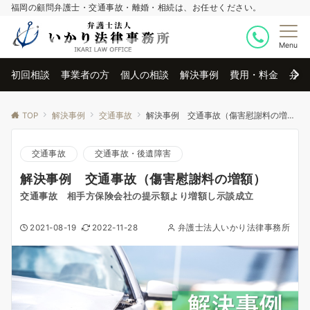
福岡の顧問弁護士・交通事故・離婚・相続は、お任せください。
Menu
初回相談
事業者の方
個人の相談
解決事例
費用・料金
弁護
TOP
解決事例
交通事故
解決事例 交通事故（傷害慰謝料の増額）
交通事故
交通事故・後遺障害
解決事例 交通事故（傷害慰謝料の増額）
交通事故 相手方保険会社の提示額より増額し示談成立
2021-08-19
2022-11-28
弁護士法人いかり法律事務所