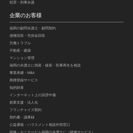
犯罪・刑事弁護
企業のお客様
福岡の顧問弁護士・顧問契約
債権回収・売掛金回収
労働トラブル
不動産・建築
マンション管理
福岡の弁護士に倒産・破産・民事再生を相談
事業承継・M&A
商標登録サービス
知的財産
インターネット上の誹謗中傷
創業支援・法人化
フランチャイズ契約
契約書・議事録
公益通報・ハラスメント相談外部窓口
研修・セミナーなら福岡の弁護士に（研修サービス）