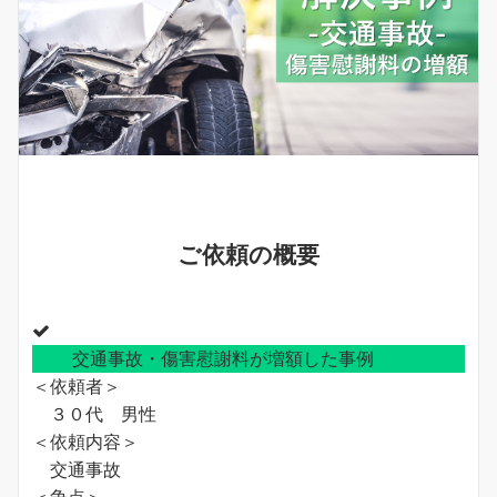
ご依頼の概要
交通事故・傷害慰謝料が増額した事例
＜依頼者＞
３０代 男性
＜依頼内容＞
交通事故
＜争点＞