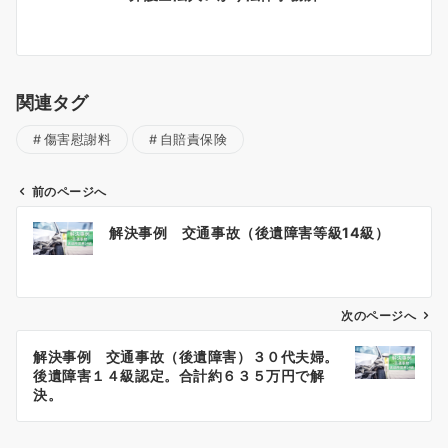
関連タグ
傷害慰謝料
自賠責保険
前のページへ
投
解決事例 交通事故（後遺障害等級14級）
稿
ナ
ビ
ゲ
次のページへ
ー
解決事例 交通事故（後遺障害）３０代夫婦。
シ
後遺障害１４級認定。合計約６３５万円で解
ョ
決。
ン