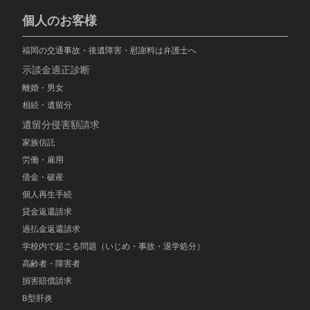
個人のお客様
福岡の交通事故・後遺障害・慰謝料は弁護士へ
示談金適正診断
離婚・男女
相続・遺留分
遺留分侵害額請求
家族信託
労働・雇用
借金・破産
個人再生手続
貸金返還請求
過払金返還請求
学校内で起こる問題（いじめ・事故・退学処分）
高齢者・障害者
損害賠償請求
B型肝炎