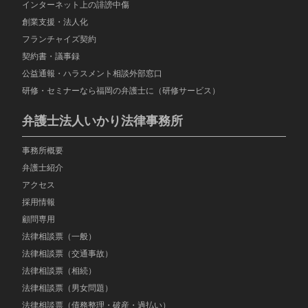
インターネット上の誹謗中傷
創業支援・法人化
フランチャイズ契約
契約書・議事録
公益通報・ハラスメント相談外部窓口
研修・セミナーなら福岡の弁護士に（研修サービス）
弁護士法人いかり法律事務所
事務所概要
弁護士紹介
アクセス
採用情報
顧問専用
法律相談票（一般）
法律相談票（交通事故）
法律相談票（相続）
法律相談票（男女問題）
法律相談票（債務整理・破産・過払い）