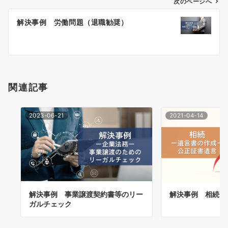
ゲ
次のページへ
ー
解決事例 労働問題（退職勧奨）
シ
ョ
ン
関連記事
2023-06-21
2021-04-14
解決事例 事業譲渡契約書等のリー
解決事例 相続（
ガルチェック