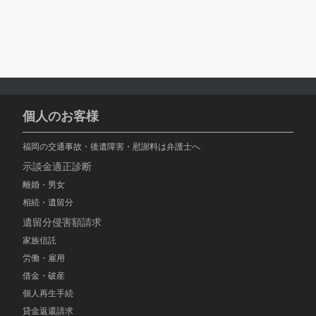
個人のお客様
福岡の交通事故・後遺障害・慰謝料は弁護士へ
示談金適正診断
離婚・男女
相続・遺留分
遺留分侵害額請求
家族信託
労働・雇用
借金・破産
個人再生手続
貸金返還請求