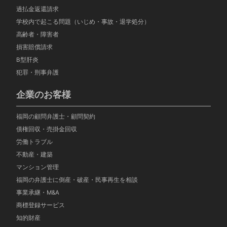
過払金返還請求
学校内で起こる問題（いじめ・事故・退学処分）
高齢者・障害者
損害賠償請求
B型肝炎
犯罪・刑事弁護
企業のお客様
福岡の顧問弁護士・顧問契約
債権回収・売掛金回収
労働トラブル
不動産・建築
マンション管理
福岡の弁護士に倒産・破産・民事再生を相談
事業承継・M&A
商標登録サービス
知的財産