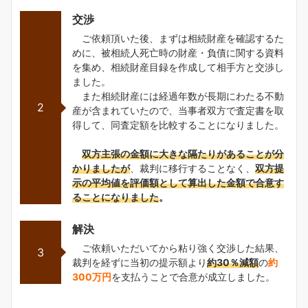
交渉
ご依頼頂いた後、まずは相続財産を確認するた
めに、被相続人死亡時の財産・負債に関する資料
を集め、相続財産目録を作成して相手方と交渉し
ました。
また相続財産には経過年数が長期にわたる不動
2
産が含まれていたので、当事者双方で査定書を取
得して、同査定額を比較することになりました。
双方主張の金額に大きな隔たりがあることが分
かりましたが
、裁判に移行することなく、
双方提
示の平均値を評価額として算出した金額で合意す
ることになりました
。
解決
ご依頼いただいてから粘り強く交渉した結果、
3
裁判を経ずに当初の提示額より
約30％減額
の
約
300万円
を支払うことで合意が成立しました。