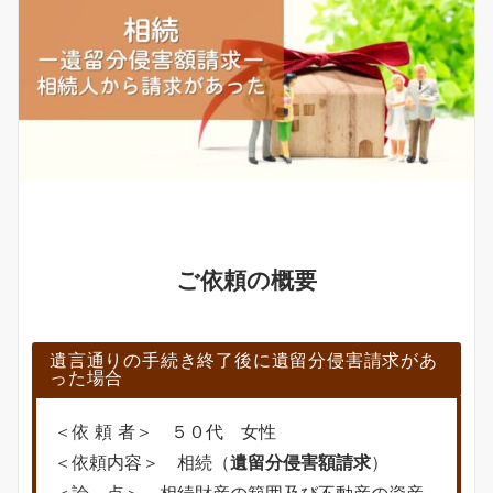
ご依頼の概要
遺言通りの手続き終了後に遺留分侵害請求があ
った場合
＜依 頼 者＞ ５０代 女性
＜依頼内容＞ 相続（
遺留分侵害額請求
）