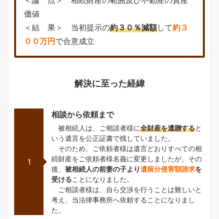
＜論 点＞ 相続財産の範囲及び不動産の資産
価値
＜結 果＞ 当初提示の
約３０％減額
して
約３
００万円
で合意成立
解決に至った経緯
相談から依頼まで
被相続人は、ご相談者様に
全財産を遺贈する
と
いう遺言を公正証書で残していました。
そのため、ご依頼者様は遺言どおりすべての相
続財産をご依頼者様名義に変更しましたが、その
1
後、
被相続人の前妻の子より
遺留分侵害額請求
を
受ける
ことになりました。
ご相談者様は、自ら交渉を行うことは難しいと
考え、当法律事務所へ依頼することになりまし
た。