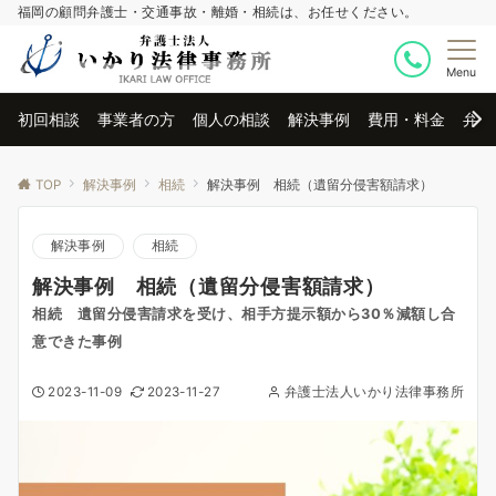
福岡の顧問弁護士・交通事故・離婚・相続は、お任せください。
Menu
初回相談
事業者の方
個人の相談
解決事例
費用・料金
弁護
TOP
解決事例
相続
解決事例 相続（遺留分侵害額請求）
解決事例
相続
解決事例 相続（遺留分侵害額請求）
相続 遺留分侵害請求を受け、相手方提示額から30％減額し合
意できた事例
2023-11-09
2023-11-27
弁護士法人いかり法律事務所