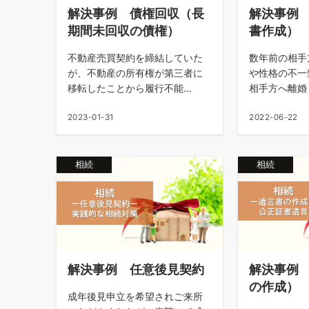
解決事例 債権回収（長
解決事例
期間未回収の債権）
書作成）
不動産売買契約を締結していた
数年前の相手
が、不動産の所有権が第三者に
や性格の不一
移転したことから履行不能...
相手方へ離婚し
2023-01-31
2022-06-22
相続
相続
解決事例 任意後見契約
解決事例
の作成）
成年後見申立を希望されご来所