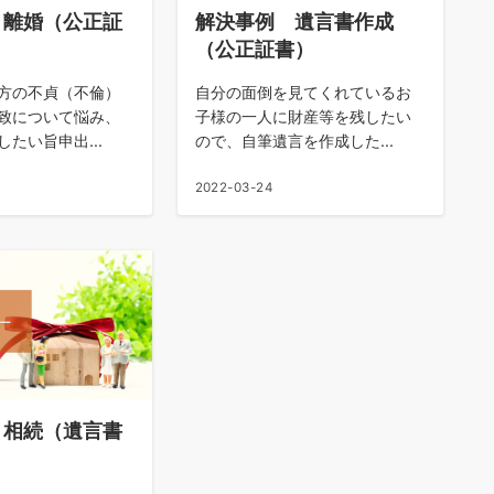
 離婚（公正証
解決事例 遺言書作成
（公正証書）
方の不貞（不倫）
自分の面倒を見てくれているお
致について悩み、
子様の一人に財産等を残したい
たい旨申出...
ので、自筆遺言を作成した...
2022-03-24
 相続（遺言書