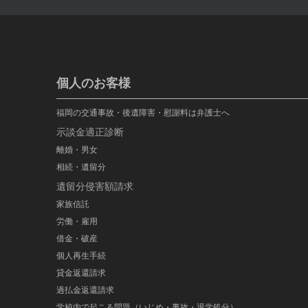
個人のお客様
福岡の交通事故・後遺障害・慰謝料は弁護士へ
示談金適正診断
離婚・男女
相続・遺留分
遺留分侵害額請求
家族信託
労働・雇用
借金・破産
個人再生手続
貸金返還請求
過払金返還請求
学校内で起こる問題（いじめ・事故・退学処分）