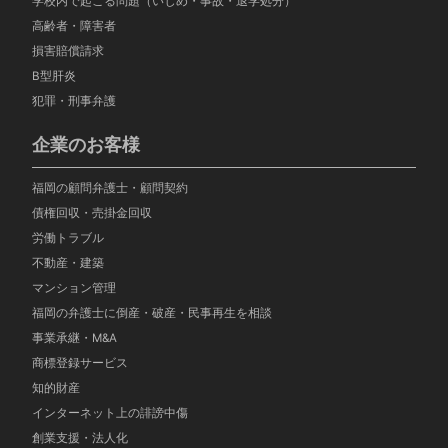
学校内で起こる問題（いじめ・事故・退学処分）
高齢者・障害者
損害賠償請求
B型肝炎
犯罪・刑事弁護
企業のお客様
福岡の顧問弁護士・顧問契約
債権回収・売掛金回収
労働トラブル
不動産・建築
マンション管理
福岡の弁護士に倒産・破産・民事再生を相談
事業承継・M&A
商標登録サービス
知的財産
インターネット上の誹謗中傷
創業支援・法人化