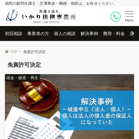
福岡の顧問弁護士・交通事故・離婚・相続は、お任せください。
Menu
初回相談
事業者の方
個人の相談
解決事例
費用・料金
弁護
TOP
免責許可決定
免責許可決定
借金・破産・再生