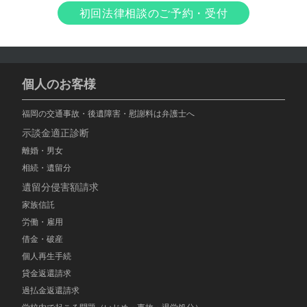
初回法律相談のご予約・受付
個人のお客様
福岡の交通事故・後遺障害・慰謝料は弁護士へ
示談金適正診断
離婚・男女
相続・遺留分
遺留分侵害額請求
家族信託
労働・雇用
借金・破産
個人再生手続
貸金返還請求
過払金返還請求