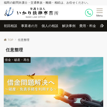
福岡の顧問弁護士・交通事故・離婚・相続は、お任せください。
Menu
初回相談
事業者の方
個人の相談
解決事例
費用・料金
弁護
TOP
任意整理
任意整理
借金・破産・再生