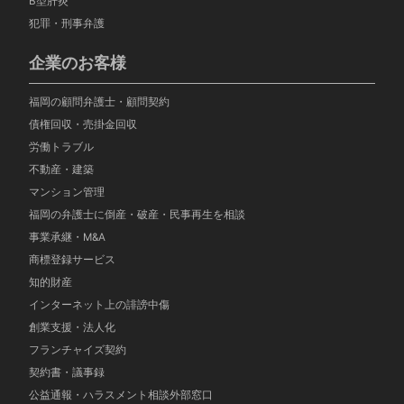
B型肝炎
犯罪・刑事弁護
企業のお客様
福岡の顧問弁護士・顧問契約
債権回収・売掛金回収
労働トラブル
不動産・建築
マンション管理
福岡の弁護士に倒産・破産・民事再生を相談
事業承継・M&A
商標登録サービス
知的財産
インターネット上の誹謗中傷
創業支援・法人化
フランチャイズ契約
契約書・議事録
公益通報・ハラスメント相談外部窓口