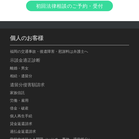
初回法律相談のご予約・受付
個人のお客様
福岡の交通事故・後遺障害・慰謝料は弁護士へ
示談金適正診断
離婚・男女
相続・遺留分
遺留分侵害額請求
家族信託
労働・雇用
借金・破産
個人再生手続
貸金返還請求
過払金返還請求