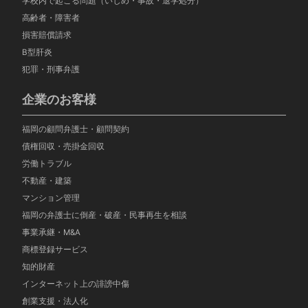
学校内で起こる問題（いじめ・事故・退学処分）
高齢者・障害者
損害賠償請求
B型肝炎
犯罪・刑事弁護
企業のお客様
福岡の顧問弁護士・顧問契約
債権回収・売掛金回収
労働トラブル
不動産・建築
マンション管理
福岡の弁護士に倒産・破産・民事再生を相談
事業承継・M&A
商標登録サービス
知的財産
インターネット上の誹謗中傷
創業支援・法人化