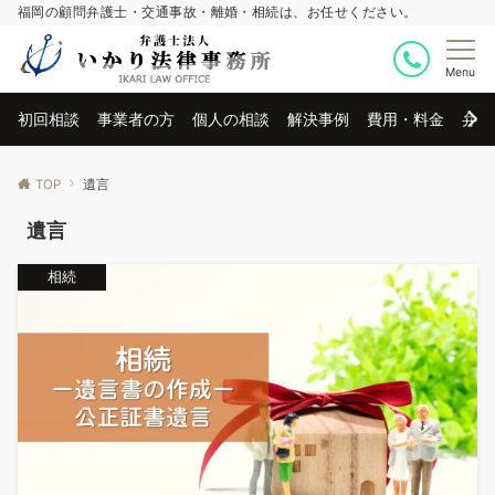
福岡の顧問弁護士・交通事故・離婚・相続は、お任せください。
Menu
初回相談
事業者の方
個人の相談
解決事例
費用・料金
弁護
TOP
遺言
遺言
相続