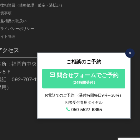
法律相談票（債務整理・破産・過払い）
免責事項
利益相反の取扱い
プライバシーポリシー
サイト管理
アクセス
×
ご相談のご予約
住所：福岡市中央区高砂1-24-20 ちくぎん福岡ビ
ル８Ｆ
問合せフォームでご予約
話：092-707-1155／050-5527-6895（相談受付
（24時間受付）
専用）
お電話でのご予約
（受付時間毎日9時～20時）
相談受付専用ダイヤル
050-5527-6895