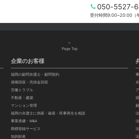
050-5527-6
受付時間9:00~20:00
Page Top
企業のお客様
福岡の顧問弁護士・顧問契約
債権回収・売掛金回収
労働トラブル
不動産・建築
マンション管理
福岡の弁護士に倒産・破産・民事再生を相談
事業承継・M&A
商標登録サービス
知的財産