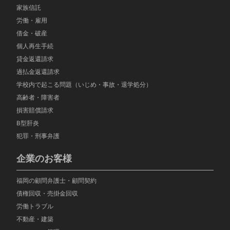
家族信託
労働・雇用
借金・破産
個人再生手続
貸金返還請求
過払金返還請求
学校内で起こる問題（いじめ・事故・退学処分）
高齢者・障害者
損害賠償請求
B型肝炎
犯罪・刑事弁護
企業のお客様
福岡の顧問弁護士・顧問契約
債権回収・売掛金回収
労働トラブル
不動産・建築