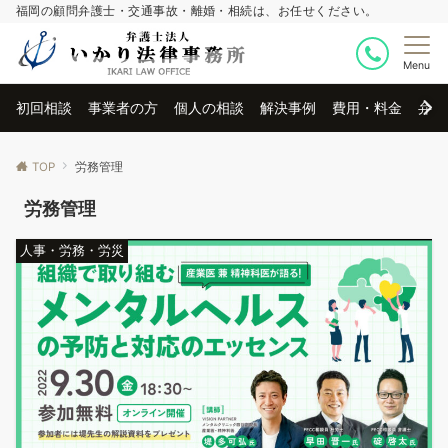
福岡の顧問弁護士・交通事故・離婚・相続は、お任せください。
Menu
初回相談
事業者の方
個人の相談
解決事例
費用・料金
弁護
TOP
労務管理
労務管理
人事・労務・労災