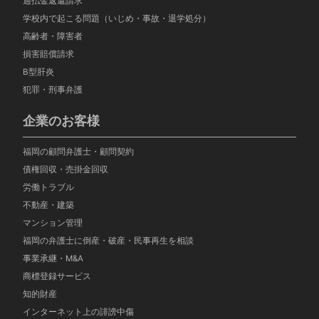
過払金返還請求
学校内で起こる問題（いじめ・事故・退学処分）
高齢者・障害者
損害賠償請求
B型肝炎
犯罪・刑事弁護
企業のお客様
福岡の顧問弁護士・顧問契約
債権回収・売掛金回収
労働トラブル
不動産・建築
マンション管理
福岡の弁護士に倒産・破産・民事再生を相談
事業承継・M&A
商標登録サービス
知的財産
インターネット上の誹謗中傷