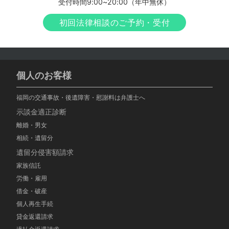
受付時間9:00~20:00（年中無休）
初回法律相談のご予約・受付
個人のお客様
福岡の交通事故・後遺障害・慰謝料は弁護士へ
示談金適正診断
離婚・男女
相続・遺留分
遺留分侵害額請求
家族信託
労働・雇用
借金・破産
個人再生手続
貸金返還請求