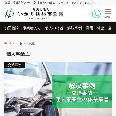
福岡の顧問弁護士・交通事故・離婚・相続は、お任せください。
Menu
初回相談
事業者の方
個人の相談
解決事例
費用・料金
弁護
TOP
個人事業主
個人事業主
交通事故