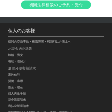
初回法律相談のご予約・受付
個人のお客様
福岡の交通事故・後遺障害・慰謝料は弁護士へ
示談金適正診断
離婚・男女
相続・遺留分
遺留分侵害額請求
家族信託
労働・雇用
借金・破産
個人再生手続
貸金返還請求
過払金返還請求