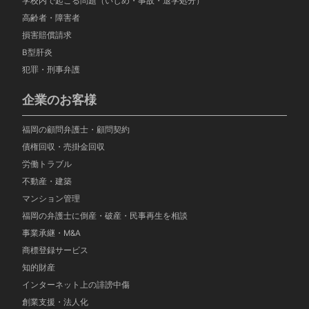
学校内で起こる問題（いじめ・事故・退学処分）
高齢者・障害者
損害賠償請求
B型肝炎
犯罪・刑事弁護
企業のお客様
福岡の顧問弁護士・顧問契約
債権回収・売掛金回収
労働トラブル
不動産・建築
マンション管理
福岡の弁護士に倒産・破産・民事再生を相談
事業承継・M&A
商標登録サービス
知的財産
インターネット上の誹謗中傷
創業支援・法人化