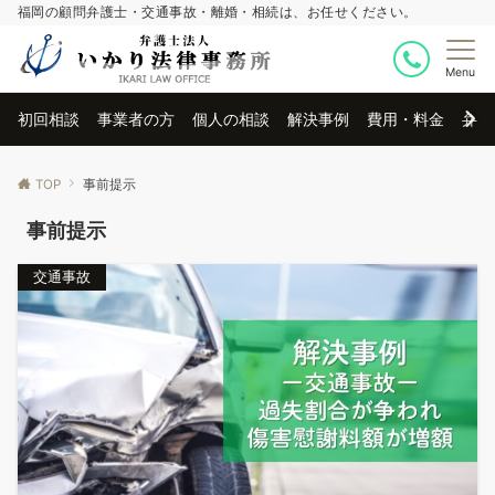
福岡の顧問弁護士・交通事故・離婚・相続は、お任せください。
Menu
初回相談
事業者の方
個人の相談
解決事例
費用・料金
弁護
TOP
事前提示
事前提示
交通事故