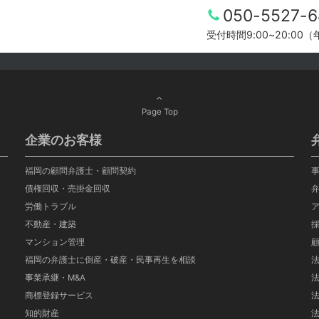
050-5527-6
受付時間9:00~20:00
Page Top
企業のお客様
福岡の顧問弁護士・顧問契約
債権回収・売掛金回収
労働トラブル
不動産・建築
マンション管理
福岡の弁護士に倒産・破産・民事再生を相談
事業承継・M&A
商標登録サービス
知的財産