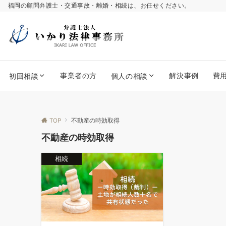
福岡の顧問弁護士・交通事故・離婚・相続は、お任せください。
事業者の方
解決事例
費
初回相談
個人の相談
TOP
不動産の時効取得
不動産の時効取得
相続