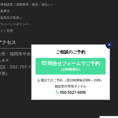
法律相談票（債務整理・破産・過払い）
免責事項
利益相反の取扱い
プライバシーポリシー
サイト管理
アクセス
×
ご相談のご予約
住所：福岡市中央区高砂1-24-20 ちくぎん福岡ビ
ル８Ｆ
問合せフォームでご予約
話：092-707-1155／050-5527-6895（相談受付
（24時間受付）
専用）
お電話でのご予約
（受付時間毎日9時～20時）
相談受付専用ダイヤル
050-5527-6895