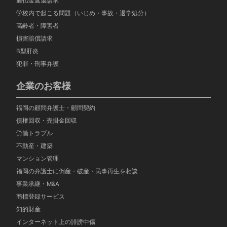
過払金返還請求
学校内で起こる問題（いじめ・事故・退学処分）
高齢者・障害者
損害賠償請求
B型肝炎
犯罪・刑事弁護
企業のお客様
福岡の顧問弁護士・顧問契約
債権回収・売掛金回収
労働トラブル
不動産・建築
マンション管理
福岡の弁護士に倒産・破産・民事再生を相談
事業承継・M&A
商標登録サービス
知的財産
インターネット上の誹謗中傷