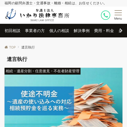
福岡の顧問弁護士・交通事故・離婚・相続は、お任せください。
Menu
初回相談
事業者の方
個人の相談
解決事例
費用・料金
弁護
TOP
遺言執行
遺言執行
相続・遺産分割・任意後見・不在者財産管理