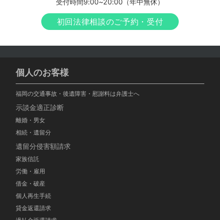
受付時間9:00~20:00（年中無休）
初回法律相談のご予約・受付
個人のお客様
福岡の交通事故・後遺障害・慰謝料は弁護士へ
示談金適正診断
離婚・男女
相続・遺留分
遺留分侵害額請求
家族信託
労働・雇用
借金・破産
個人再生手続
貸金返還請求