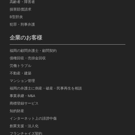
高齢者・障害者
損害賠償請求
B型肝炎
犯罪・刑事弁護
企業のお客様
福岡の顧問弁護士・顧問契約
債権回収・売掛金回収
労働トラブル
不動産・建築
マンション管理
福岡の弁護士に倒産・破産・民事再生を相談
事業承継・M&A
商標登録サービス
知的財産
インターネット上の誹謗中傷
創業支援・法人化
フランチャイズ契約