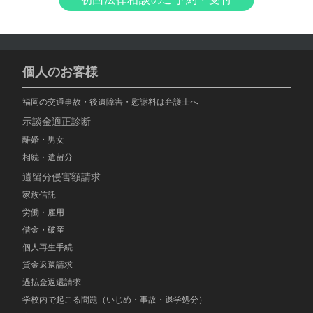
個人のお客様
福岡の交通事故・後遺障害・慰謝料は弁護士へ
示談金適正診断
離婚・男女
相続・遺留分
遺留分侵害額請求
家族信託
労働・雇用
借金・破産
個人再生手続
貸金返還請求
過払金返還請求
学校内で起こる問題（いじめ・事故・退学処分）