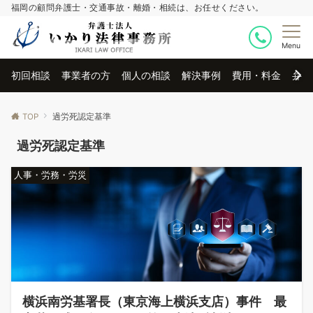
福岡の顧問弁護士・交通事故・離婚・相続は、お任せください。
Menu
初回相談
事業者の方
個人の相談
解決事例
費用・料金
弁護
TOP
過労死認定基準
過労死認定基準
人事・労務・労災
横浜南労基署長（東京海上横浜支店）事件 最