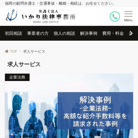
福岡の顧問弁護士・交通事故・離婚・相続は、お任せください。
Menu
初回相談
事業者の方
個人の相談
解決事例
費用・料金
弁護
TOP
求人サービス
求人サービス
企業法務