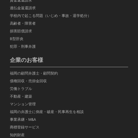
貸金返還請求
過払金返還請求
学校内で起こる問題（いじめ・事故・退学処分）
高齢者・障害者
損害賠償請求
B型肝炎
犯罪・刑事弁護
企業のお客様
福岡の顧問弁護士・顧問契約
債権回収・売掛金回収
労働トラブル
不動産・建築
マンション管理
福岡の弁護士に倒産・破産・民事再生を相談
事業承継・M&A
商標登録サービス
知的財産