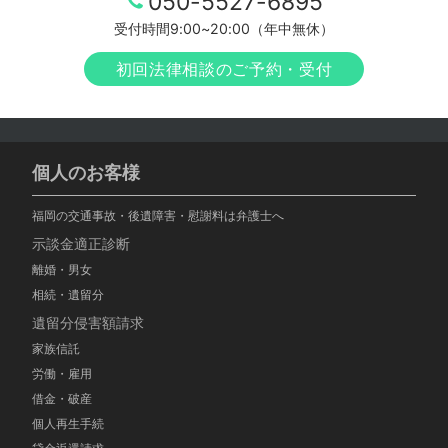
050-5527-6895
受付時間9:00~20:00（年中無休）
初回法律相談のご予約・受付
個人のお客様
福岡の交通事故・後遺障害・慰謝料は弁護士へ
示談金適正診断
離婚・男女
相続・遺留分
遺留分侵害額請求
家族信託
労働・雇用
借金・破産
個人再生手続