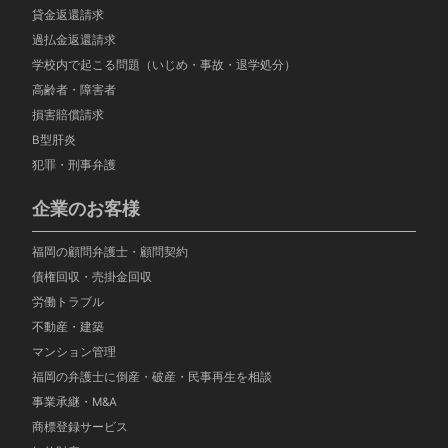
貸金返還請求
過払金返還請求
学校内で起こる問題（いじめ・事故・退学処分）
高齢者・障害者
損害賠償請求
B型肝炎
犯罪・刑事弁護
企業のお客様
福岡の顧問弁護士・顧問契約
債権回収・売掛金回収
労働トラブル
不動産・建築
マンション管理
福岡の弁護士に倒産・破産・民事再生を相談
事業承継・M&A
商標登録サービス