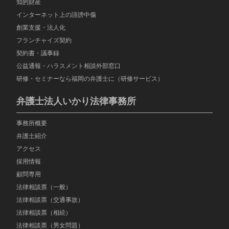
知的財産
インターネット上の誹謗中傷
創業支援・法人化
フランチャイズ契約
契約書・議事録
公益通報・ハラスメント相談外部窓口
研修・セミナーなら福岡の弁護士に（研修サービス）
弁護士法人いかり法律事務所
事務所概要
弁護士紹介
アクセス
採用情報
顧問専用
法律相談票（一般）
法律相談票（交通事故）
法律相談票（相続）
法律相談票（男女問題）