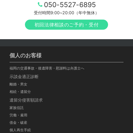
050-5527-6895
受付時間9:00~20:00（年中無休）
初回法律相談のご予約・受付
個人のお客様
福岡の交通事故・後遺障害・慰謝料は弁護士へ
示談金適正診断
離婚・男女
相続・遺留分
遺留分侵害額請求
家族信託
労働・雇用
借金・破産
個人再生手続