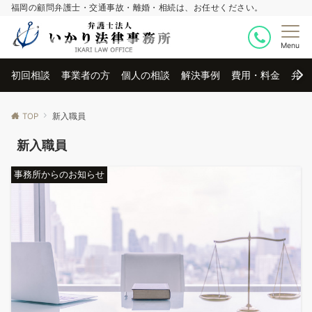
福岡の顧問弁護士・交通事故・離婚・相続は、お任せください。
Menu
初回相談
事業者の方
個人の相談
解決事例
費用・料金
弁護
TOP
新入職員
新入職員
事務所からのお知らせ