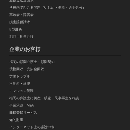
過払金返還請求
学校内で起こる問題（いじめ・事故・退学処分）
高齢者・障害者
損害賠償請求
B型肝炎
犯罪・刑事弁護
企業のお客様
福岡の顧問弁護士・顧問契約
債権回収・売掛金回収
労働トラブル
不動産・建築
マンション管理
福岡の弁護士に倒産・破産・民事再生を相談
事業承継・M&A
商標登録サービス
知的財産
インターネット上の誹謗中傷