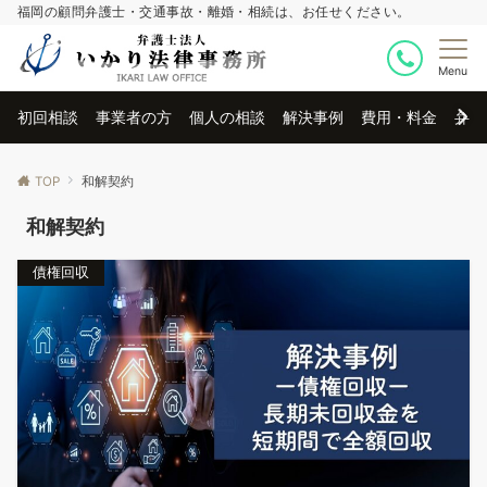
福岡の顧問弁護士・交通事故・離婚・相続は、お任せください。
Menu
初回相談
事業者の方
個人の相談
解決事例
費用・料金
弁護
TOP
和解契約
和解契約
債権回収