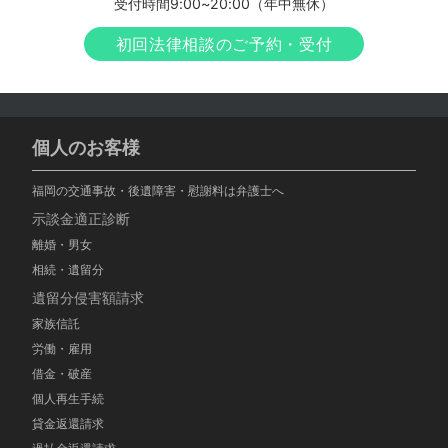
受付時間9:00~20:00（年中無休）
初回法律相談のご予約・受付
個人のお客様
福岡の交通事故・後遺障害・慰謝料は弁護士へ
示談金適正診断
離婚・男女
相続・遺留分
遺留分侵害額請求
家族信託
労働・雇用
借金・破産
個人再生手続
貸金返還請求