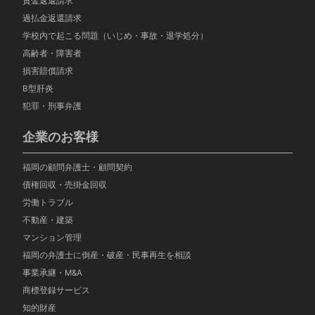
貸金返還請求
過払金返還請求
学校内で起こる問題（いじめ・事故・退学処分）
高齢者・障害者
損害賠償請求
B型肝炎
犯罪・刑事弁護
企業のお客様
福岡の顧問弁護士・顧問契約
債権回収・売掛金回収
労働トラブル
不動産・建築
マンション管理
福岡の弁護士に倒産・破産・民事再生を相談
事業承継・M&A
商標登録サービス
知的財産