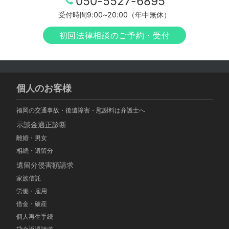
050-5527-6895
受付時間9:00~20:00（年中無休）
初回法律相談のご予約・受付
個人のお客様
福岡の交通事故・後遺障害・慰謝料は弁護士へ
示談金適正診断
離婚・男女
相続・遺留分
遺留分侵害額請求
家族信託
労働・雇用
借金・破産
個人再生手続