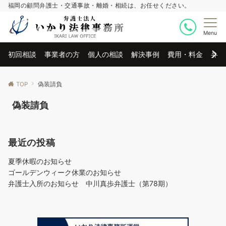
福岡の顧問弁護士・交通事故・離婚・相続は、お任せください。
Menu
初回相談
事業者の方
個人の相談
解決事例
費用・料金
弁護
TOP
偽装請負
偽装請負
最近の投稿
夏季休暇のお知らせ
ゴールデンウィーク休業のお知らせ
弁護士入所のお知らせ 中川真歩弁護士（第78期）