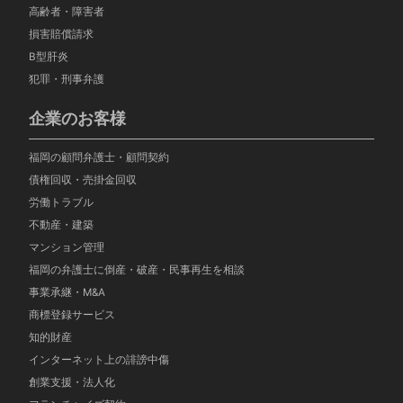
高齢者・障害者
損害賠償請求
B型肝炎
犯罪・刑事弁護
企業のお客様
福岡の顧問弁護士・顧問契約
債権回収・売掛金回収
労働トラブル
不動産・建築
マンション管理
福岡の弁護士に倒産・破産・民事再生を相談
事業承継・M&A
商標登録サービス
知的財産
インターネット上の誹謗中傷
創業支援・法人化