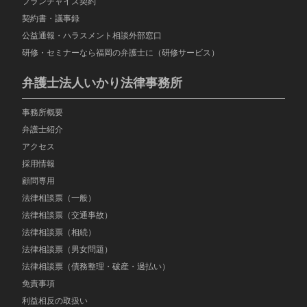
フランチャイズ契約
契約書・議事録
公益通報・ハラスメント相談外部窓口
研修・セミナーなら福岡の弁護士に（研修サービス）
弁護士法人いかり法律事務所
事務所概要
弁護士紹介
アクセス
採用情報
顧問専用
法律相談票（一般）
法律相談票（交通事故）
法律相談票（相続）
法律相談票（男女問題）
法律相談票（債務整理・破産・過払い）
免責事項
利益相反の取扱い