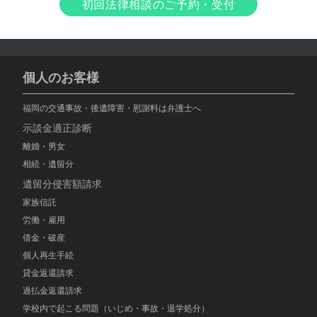
初回法律相談のご予約・受付
個人のお客様
福岡の交通事故・後遺障害・慰謝料は弁護士へ
示談金適正診断
離婚・男女
相続・遺留分
遺留分侵害額請求
家族信託
労働・雇用
借金・破産
個人再生手続
貸金返還請求
過払金返還請求
学校内で起こる問題（いじめ・事故・退学処分）