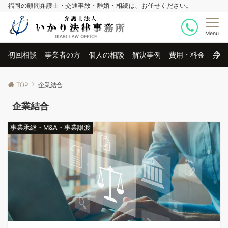
福岡の顧問弁護士・交通事故・離婚・相続は、お任せください。
Menu
初回相談
事業者の方
個人の相談
解決事例
費用・料金
弁護
TOP
企業結合
企業結合
事業承継・M&A・事業譲渡