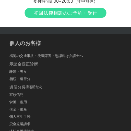
受付時間9:00~20:00（年中無休）
初回法律相談のご予約・受付
個人のお客様
福岡の交通事故・後遺障害・慰謝料は弁護士へ
示談金適正診断
離婚・男女
相続・遺留分
遺留分侵害額請求
家族信託
労働・雇用
借金・破産
個人再生手続
貸金返還請求