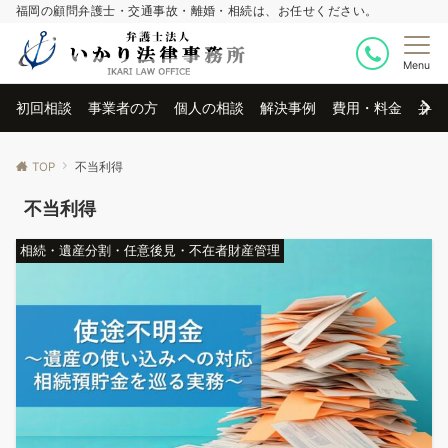
福岡の顧問弁護士・交通事故・離婚・相続は、お任せください。
Menu
初回相談
事業者の方
個人の相談
解決事例
費用・料金
弁護
TOP
不当利得
不当利得
相続・遺産分割・任意後見・不在者財産管理