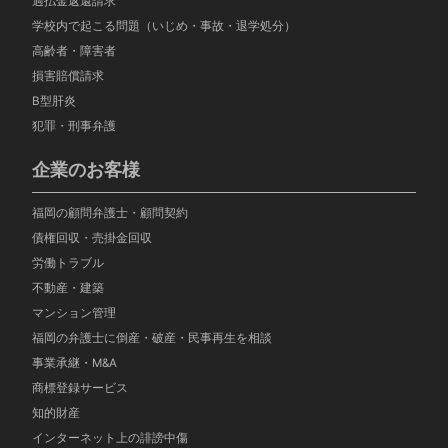
過払金返還請求
学校内で起こる問題（いじめ・事故・退学処分）
高齢者・障害者
損害賠償請求
B型肝炎
犯罪・刑事弁護
企業のお客様
福岡の顧問弁護士・顧問契約
債権回収・売掛金回収
労働トラブル
不動産・建築
マンション管理
福岡の弁護士に倒産・破産・民事再生を相談
事業承継・M&A
商標登録サービス
知的財産
インターネット上の誹謗中傷