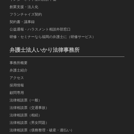
創業支援・法人化
フランチャイズ契約
契約書・議事録
公益通報・ハラスメント相談外部窓口
研修・セミナーなら福岡の弁護士に（研修サービス）
弁護士法人いかり法律事務所
事務所概要
弁護士紹介
アクセス
採用情報
顧問専用
法律相談票（一般）
法律相談票（交通事故）
法律相談票（相続）
法律相談票（男女問題）
法律相談票（債務整理・破産・過払い）