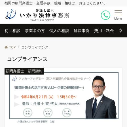
福岡の顧問弁護士・交通事故・離婚・相続は、お任せください。
Menu
初回相談
事業者の方
個人の相談
解決事例
費用・料金
弁護
TOP
コンプライアンス
コンプライアンス
顧問弁護士・顧問契約