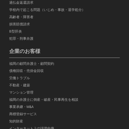
過払金返還請求
学校内で起こる問題（いじめ・事故・退学処分）
高齢者・障害者
損害賠償請求
B型肝炎
犯罪・刑事弁護
企業のお客様
福岡の顧問弁護士・顧問契約
債権回収・売掛金回収
労働トラブル
不動産・建築
マンション管理
福岡の弁護士に倒産・破産・民事再生を相談
事業承継・M&A
商標登録サービス
知的財産
インターネット上の誹謗中傷