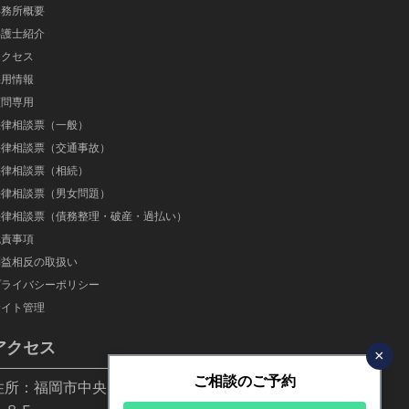
事務所概要
弁護士紹介
アクセス
採用情報
顧問専用
法律相談票（一般）
法律相談票（交通事故）
法律相談票（相続）
法律相談票（男女問題）
法律相談票（債務整理・破産・過払い）
免責事項
利益相反の取扱い
プライバシーポリシー
サイト管理
アクセス
×
ご相談のご予約
住所：福岡市中央区高砂1-24-20 ちくぎん福岡ビ