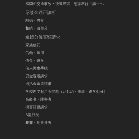
福岡の交通事故・後遺障害・慰謝料は弁護士へ
示談金適正診断
離婚・男女
相続・遺留分
遺留分侵害額請求
家族信託
労働・雇用
借金・破産
個人再生手続
貸金返還請求
過払金返還請求
学校内で起こる問題（いじめ・事故・退学処分）
高齢者・障害者
損害賠償請求
B型肝炎
犯罪・刑事弁護