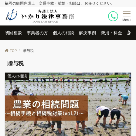
福岡の顧問弁護士・交通事故・離婚・相続は、お任せください。
Menu
初回相談
事業者の方
個人の相談
解決事例
費用・料金
弁護
TOP
贈与税
贈与税
個人の相談