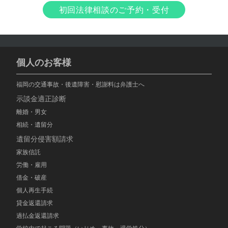
初回法律相談のご予約・受付
個人のお客様
福岡の交通事故・後遺障害・慰謝料は弁護士へ
示談金適正診断
離婚・男女
相続・遺留分
遺留分侵害額請求
家族信託
労働・雇用
借金・破産
個人再生手続
貸金返還請求
過払金返還請求