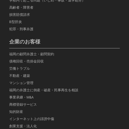
学校内で起こる問題（いじめ・事故・退学処分）
高齢者・障害者
損害賠償請求
B型肝炎
犯罪・刑事弁護
企業のお客様
福岡の顧問弁護士・顧問契約
債権回収・売掛金回収
労働トラブル
不動産・建築
マンション管理
福岡の弁護士に倒産・破産・民事再生を相談
事業承継・M&A
商標登録サービス
知的財産
インターネット上の誹謗中傷
創業支援・法人化