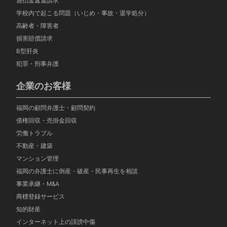
過払金返還請求
学校内で起こる問題（いじめ・事故・退学処分）
高齢者・障害者
損害賠償請求
B型肝炎
犯罪・刑事弁護
企業のお客様
福岡の顧問弁護士・顧問契約
債権回収・売掛金回収
労働トラブル
不動産・建築
マンション管理
福岡の弁護士に倒産・破産・民事再生を相談
事業承継・M&A
商標登録サービス
知的財産
インターネット上の誹謗中傷