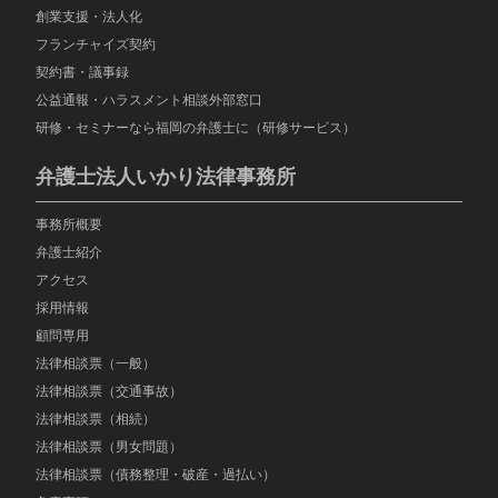
創業支援・法人化
フランチャイズ契約
契約書・議事録
公益通報・ハラスメント相談外部窓口
研修・セミナーなら福岡の弁護士に（研修サービス）
弁護士法人いかり法律事務所
事務所概要
弁護士紹介
アクセス
採用情報
顧問専用
法律相談票（一般）
法律相談票（交通事故）
法律相談票（相続）
法律相談票（男女問題）
法律相談票（債務整理・破産・過払い）