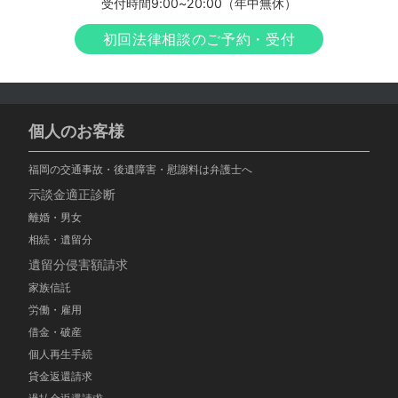
受付時間9:00~20:00（年中無休）
初回法律相談のご予約・受付
個人のお客様
福岡の交通事故・後遺障害・慰謝料は弁護士へ
示談金適正診断
離婚・男女
相続・遺留分
遺留分侵害額請求
家族信託
労働・雇用
借金・破産
個人再生手続
貸金返還請求