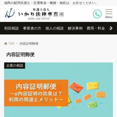
福岡の顧問弁護士・交通事故・離婚・相続は、お任せください。
Menu
初回相談
事業者の方
個人の相談
解決事例
費用・料金
弁護
TOP
内容証明郵便
内容証明郵便
企業の相談